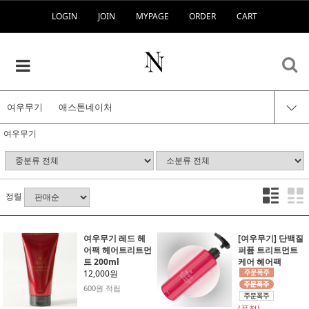
LOGIN
JOIN
MYPAGE
ORDER
CART
여우무기
애스톤네이처
여우무기
정렬
여우무기 레드 헤
[여우무기] 단백질
어팩 헤어트리트먼
퍼퓸 트리트먼트
트 200ml
케어 헤어팩
12,000원
600원 적립
(품절)